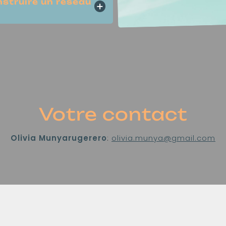
struire un réseau
Votre contact
Olivia Munyarugerero
:
olivia.munya@gmail.com