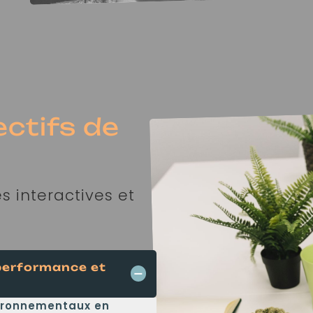
ectifs de
s interactives et
 performance et
vironnementaux en