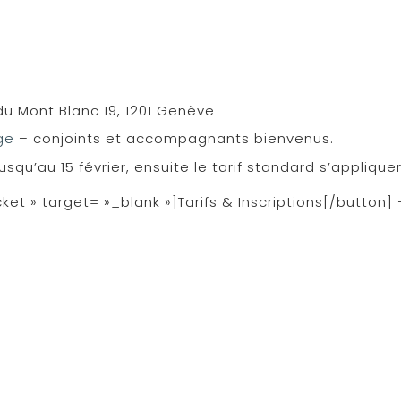
u Mont Blanc 19, 1201 Genève
age
– conjoints et accompagnants bienvenus.
usqu’au 15 février, ensuite le tarif standard s’appliqu
icket » target= »_blank »]Tarifs & Inscriptions[/butt