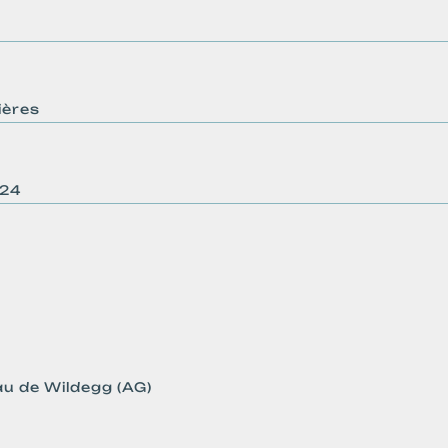
ières
024
au de Wildegg (AG)