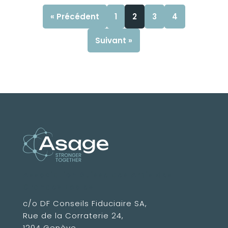
« Précédent
1
2
3
4
Suivant »
Association Suisse des Amis des
Grandes Ecoles
c/o DF Conseils Fiduciaire SA,
Rue de la Corraterie 24,
1204 Genève