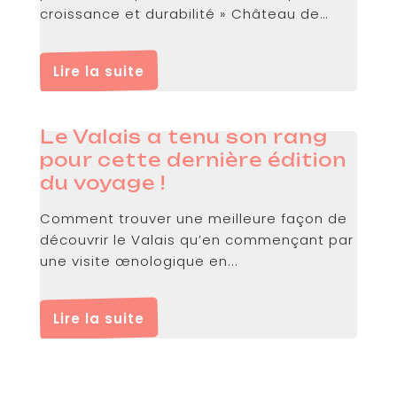
croissance et durabilité » Château de
Vuillerens https://asage.ch/asage/wp-
content/uploads/2021/09/yt5s.io-
Lire la suite
Rencontre-RH-ASAGE-Septembre-
2021.mp4 Avec...
Le Valais a tenu son rang
pour cette dernière édition
du voyage !
Comment trouver une meilleure façon de
découvrir le Valais qu’en commençant par
une visite œnologique en...
Lire la suite