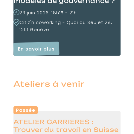
modèles de gouvernance ?
23 juin 2026, 18h15 - 21h
Citiz'n coworking - Quai du Seujet 28,
1201 Genève
En savoir plus
Ateliers à venir
Passée
ATELIER CARRIERES :
Trouver du travail en Suisse