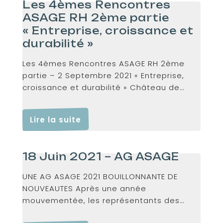
Les 4èmes Rencontres
ASAGE RH 2ème partie
« Entreprise, croissance et
durabilité »
Les 4èmes Rencontres ASAGE RH 2ème
partie – 2 Septembre 2021 « Entreprise,
croissance et durabilité » Château de
Vuillerens https://asage.ch/asage/wp-
content/uploads/2021/09/yt5s.io-
Lire la suite
Rencontre-RH-ASAGE-Septembre-
2021.mp4 Avec...
18 Juin 2021 – AG ASAGE
UNE AG ASAGE 2021 BOUILLONNANTE DE
NOUVEAUTES Après une année
mouvementée, les représentants des
écoles membres de...