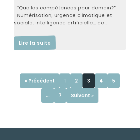
“Quelles compétences pour demain?”
Numérisation, urgence climatique et
sociale, intelligence artificielle… de
profondes mutations du travail sont...
Lire la suite
« Précédent
1
2
3
4
5
…
7
Suivant »